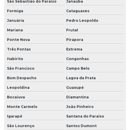
Motoredutor para resfriador de leite
São Sebastião do Paraíso
Janaúba
Motoredutor para tanque de água
Formiga
Cataguases
Januária
Pedro Leopoldo
Motoredutor para tanque de água até 3000 litros
Mariana
Frutal
Motoredutor para tanques
Ponte Nova
Pirapora
Motoredutor para tanques de leite
Três Pontas
Extrema
Motoredutor com variador de velocidade
Itabirito
Congonhas
Motoredutor de velocidade
São Francisco
Campo Belo
Motorredutor para churrasqueira
Bom Despacho
Lagoa da Prata
Motorredutor para churrasqueira giratória
Leopoldina
Guaxupé
Motorredutor para costelão
Bocaiuva
Diamantina
Motorredutor para porco no rolete
Monte Carmelo
João Pinheiro
Motovibrador
Igarapé
Santana do Paraíso
Motovibrador para concreto
São Lourenço
Santos Dumont