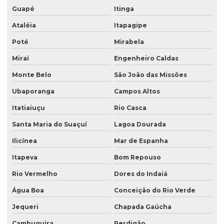
Guapé
Itinga
Ataléia
Itapagipe
Poté
Mirabela
Miraí
Engenheiro Caldas
Monte Belo
São João das Missões
Ubaporanga
Campos Altos
Itatiaiuçu
Rio Casca
Santa Maria do Suaçuí
Lagoa Dourada
Ilicínea
Mar de Espanha
Itapeva
Bom Repouso
Rio Vermelho
Dores do Indaiá
Água Boa
Conceição do Rio Verde
Jequeri
Chapada Gaúcha
Cambuquira
Perdigão