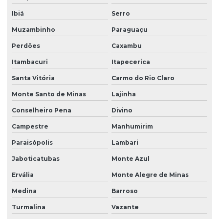
Ventilador tipo siroco
Ibiá
Serro
Muzambinho
Paraguaçu
Perdões
Caxambu
Itambacuri
Itapecerica
Santa Vitória
Carmo do Rio Claro
Monte Santo de Minas
Lajinha
Conselheiro Pena
Divino
Campestre
Manhumirim
Paraisópolis
Lambari
Jaboticatubas
Monte Azul
Ervália
Monte Alegre de Minas
Medina
Barroso
Turmalina
Vazante