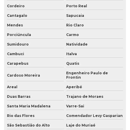
Motor elétrico 1/4 cv monofásico
Cordeiro
Porto Real
Motor elétrico alta eficiência
Cantagalo
Sapucaia
Motor elétrico de indução
Mendes
Rio Claro
Porciúncula
Carmo
Motor elétrico de meio cavalo
Sumidouro
Natividade
Motor elétrico monofásico
Cambuci
Italva
Motor elétrico com redutor de velocidade
Carapebus
Quatis
Motor de indução monofásico de gaiola 1/2 cv
Engenheiro Paulo de
Cardoso Moreira
Motor misturador
Frontin
Areal
Aperibé
Motor monofásico 1/2 cv
Duas Barras
Trajano de Moraes
Motor monofásico 1/3
Santa Maria Madalena
Varre-Sai
Motor monofásico 1/3 cv
Rio das Flores
Comendador Levy Gasparian
Motor monofásico 1/4
São Sebastião do Alto
Laje do Muriaé
Motor monofásico 1/4 cv