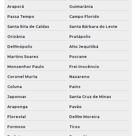
Araporã
Guimarânia
Passa Tempo
Campo Florido
Santa Rita de Caldas
Santa Bárbara do Leste
Orizânia
Pratápolis
Delfinópolis
Alto Jequitibá
Martins Soares
Pocrane
Monsenhor Paulo
Frei Inocêncio
Coronel Murta
Nazareno
Coluna
Pains
Japonvar
Santa Cruz de Minas
Araponga
Pavão
Florestal
Delfim Moreira
Formoso
Tiros