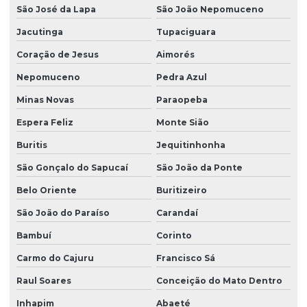
São José da Lapa
São João Nepomuceno
Rotor tipo siroco
Jacutinga
Tupaciguara
Siroco exaustor
Coração de Jesus
Aimorés
Siroco ventilador
Nepomuceno
Pedra Azul
Soprador tipo siroco
Minas Novas
Paraopeba
Turbina tipo siroco
Espera Feliz
Monte Sião
Ventilador centrífugo tipo siroco
Buritis
Jequitinhonha
Ventilador industrial siroco
São Gonçalo do Sapucaí
São João da Ponte
Ventilador siroco compacto
Belo Oriente
Buritizeiro
São João do Paraíso
Carandaí
Ventilador siroco compacto tipo caracol
Bambuí
Corinto
Ventilador siroco embutido
Carmo do Cajuru
Francisco Sá
Ventilador siroco industrial
Raul Soares
Conceição do Mato Dentro
Ventilador siroco plus
Inhapim
Abaeté