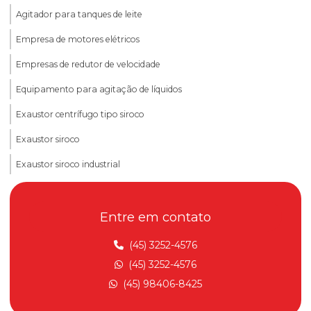
Agitador para tanques de leite
Empresa de motores elétricos
Empresas de redutor de velocidade
Equipamento para agitação de líquidos
Exaustor centrífugo tipo siroco
Exaustor siroco
Exaustor siroco industrial
Fábrica de redutores
Entre em contato
Fabricante de motores elétricos
Fabricante de redutores de velocidade
(45) 3252-4576
(45) 3252-4576
Indústria de motores elétricos
(45) 98406-8425
Inversor de frequência