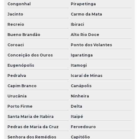
Congonhal
Pirapetinga
Jacinto
Carmo da Mata
Recreio
Ibiraci
Bueno Brandão
Alto Rio Doce
Coroaci
Ponto dos Volantes
Conceição dos Ouros
Igaratinga
Eugenópolis
Itamogi
Pedralva
Icaraí de Minas
Capim Branco
Canápolis
Urucânia
Ninheira
Porto Firme
Delta
Santa Maria de Itabira
Itaipé
Pedras de Maria da Cruz
Fervedouro
Senhora dos Remédios
Capitólio