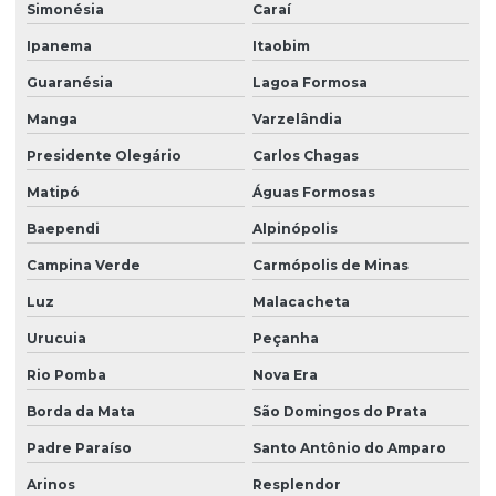
Simonésia
Caraí
Ipanema
Itaobim
Guaranésia
Lagoa Formosa
Manga
Varzelândia
Presidente Olegário
Carlos Chagas
Matipó
Águas Formosas
Baependi
Alpinópolis
Campina Verde
Carmópolis de Minas
Luz
Malacacheta
Urucuia
Peçanha
Rio Pomba
Nova Era
Borda da Mata
São Domingos do Prata
Padre Paraíso
Santo Antônio do Amparo
Arinos
Resplendor