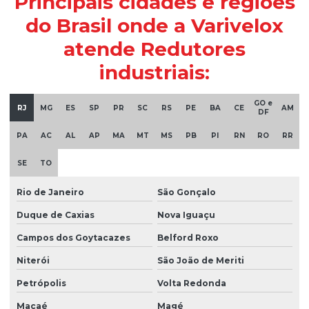
Principais cidades e regiões
Moto redutor 1 2 cv
do Brasil onde a Varivelox
Moto redutor de 1 cv
atende Redutores
industriais:
Moto redutor de meio cv
Moto redutor para tanque de leite
GO e
RJ
MG
ES
SP
PR
SC
RS
PE
BA
CE
AM
DF
Moto redutor de velocidade
PA
AC
AL
AP
MA
MT
MS
PB
PI
RN
RO
RR
Moto vibrador
SE
TO
Motor 1/2 cv
Motor 1/2 cv 220v
Rio de Janeiro
São Gonçalo
Duque de Caxias
Nova Iguaçu
Motor 1/2 cv monofásico
Campos dos Goytacazes
Belford Roxo
Motor de 1/3
Niterói
São João de Meriti
Motor de 1/3 cv
Petrópolis
Volta Redonda
Motor 1/3 cv baixa rotação
Macaé
Magé