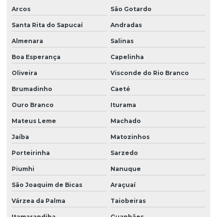
Arcos
São Gotardo
Motovibrador elétrico
Santa Rita do Sapucaí
Andradas
Motovibrador industrial
Almenara
Salinas
Motovibrador para peneira
Boa Esperança
Capelinha
Motovibrador trifásico
Oliveira
Visconde do Rio Branco
Redutor
Brumadinho
Caeté
Redutor angular de velocidade
Ouro Branco
Iturama
Redutor de engrenagens
Mateus Leme
Machado
Redutor para extrusora
Jaíba
Matozinhos
Redutor mecanico
Porteirinha
Sarzedo
Redutor para motor elétrico
Piumhi
Nanuque
Redutor de rotação
São Joaquim de Bicas
Araçuaí
Várzea da Palma
Taiobeiras
Redutor de rotação de motor elétrico
Itamarandiba
Guanhães