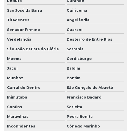
Reduto
Durandé
São José da Barra
Guiricema
Tiradentes
Angelândia
Senador Firmino
Guarani
Verdelândia
Desterro de Entre Rios
São João Batista do Glória
Serrania
Moema
Cordisburgo
Jacuí
Baldim
Munhoz
Bonfim
Curral de Dentro
São Gonçalo do Abaeté
Inimutaba
Francisco Badaró
Confins
Sericita
Maravilhas
Pedra Bonita
Inconfidentes
Cônego Marinho