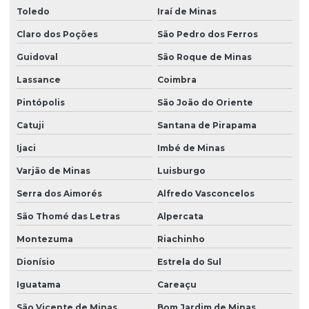
Toledo
Iraí de Minas
Claro dos Poções
São Pedro dos Ferros
Guidoval
São Roque de Minas
Lassance
Coimbra
Pintópolis
São João do Oriente
Catuji
Santana de Pirapama
Ijaci
Imbé de Minas
Varjão de Minas
Luisburgo
Serra dos Aimorés
Alfredo Vasconcelos
São Thomé das Letras
Alpercata
Montezuma
Riachinho
Dionísio
Estrela do Sul
Iguatama
Careaçu
São Vicente de Minas
Bom Jardim de Minas