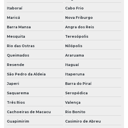
Motor 1/3 cv monofásico
Itaboraí
Cabo Frio
Motor de 1/4
Maricá
Nova Friburgo
Motor de 1/4 de cavalo
Barra Mansa
Angra dos Reis
Motor de 1/4 cv
Mesquita
Teresópolis
Motor 1/4 cv baixa rotação
Rio das Ostras
Nilópolis
Motor 1/4 cv monofásico
Queimados
Araruama
Motor 1/4 cv trifásico
Resende
Itaguaí
São Pedro da Aldeia
Itaperuna
Motor de 1 cv monofásico
Japeri
Barra do Piraí
Motor 1 cv monofásico baixa rotação
Saquarema
Seropédica
Motor 1cv 220v
Três Rios
Valença
Motor 1cv monofásico
Cachoeiras de Macacu
Rio Bonito
Motor para agitador
Guapimirim
Casimiro de Abreu
Motor agitador resfriador de leite