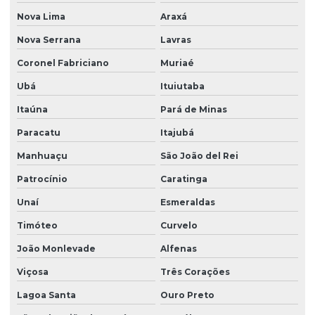
Motoredutor 1cv
Nova Lima
Araxá
Motoredutor 40w para agitação de líquidos
Nova Serrana
Lavras
Motoredutor para agitação de líquidos
Coronel Fabriciano
Muriaé
Ubá
Ituiutaba
Motoredutor para agitação de tanques
Itaúna
Pará de Minas
Motoredutor de baixa rotação
Paracatu
Itajubá
Motoredutor de baixa rotação para líquidos
Manhuaçu
São João del Rei
Motoredutor para churrasqueira
Patrocínio
Caratinga
Motoredutor para churrasqueira rolete
Unaí
Esmeraldas
Motoredutor para churrasqueira rotativa
Timóteo
Curvelo
Motoredutor para escova
João Monlevade
Alfenas
Motoredutor industrial
Viçosa
Três Corações
Motoredutor para mistura de fluídos
Lagoa Santa
Ouro Preto