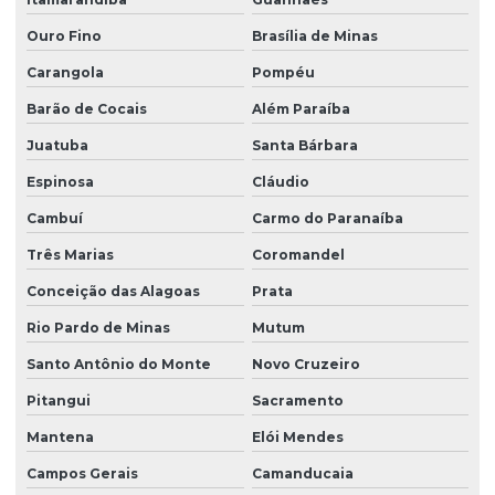
Redutor com variador de velocidade
Ouro Fino
Brasília de Minas
Redutor de velocidade
Carangola
Pompéu
Redutor de velocidade 1:100
Barão de Cocais
Além Paraíba
Redutor de velocidade 1:20
Juatuba
Santa Bárbara
Redutor de velocidade 1:30
Espinosa
Cláudio
Redutor de velocidade 1:40
Cambuí
Carmo do Paranaíba
Redutor de velocidade industrial
Três Marias
Coromandel
Redutor de velocidade manual
Conceição das Alagoas
Prata
Redutor de velocidade de motor
Rio Pardo de Minas
Mutum
Redutor de velocidade para motor 2 cv
Santo Antônio do Monte
Novo Cruzeiro
Pitangui
Sacramento
Redutor de velocidade de motor elétrico
Mantena
Elói Mendes
Redutor de velocidade pequeno
Campos Gerais
Camanducaia
Redutores industriais