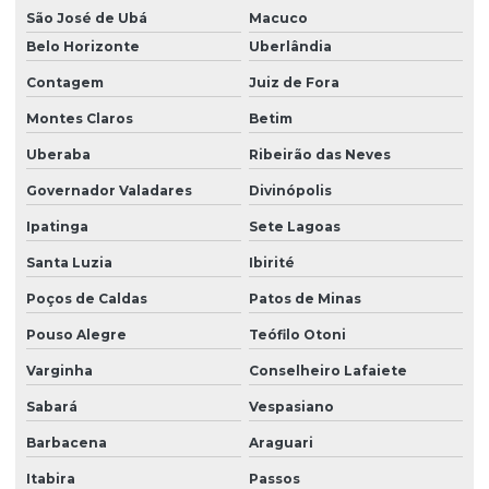
São José de Ubá
Macuco
Motor monofásico 1 cv
Belo Horizonte
Uberlândia
Motor motoredutor
Contagem
Juiz de Fora
Motor com redutor
Montes Claros
Betim
Motor redutor
Uberaba
Ribeirão das Neves
Governador Valadares
Divinópolis
Motor com redutor de velocidade
Ipatinga
Sete Lagoas
Motor com redutor de velocidade acoplado
Santa Luzia
Ibirité
Motor trifásico 0.5 CV
Poços de Caldas
Patos de Minas
Motor trifásico 1/2 cv
Pouso Alegre
Teófilo Otoni
Motor trifásico 1/3 cv
Varginha
Conselheiro Lafaiete
Motor trifásico 1/4 cv
Sabará
Vespasiano
Motoredutor
Barbacena
Araguari
Motoredutor 1/20 cv para tanque de líquidos
Itabira
Passos