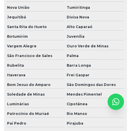
Nova União
Tumiritinga
Jequitibá
Divisa Nova
Santa Rita do Itueto
Alto Caparaó
Botumirim
Juvenília
Vargem Alegre
Ouro Verde de Minas
São Francisco de Sales
Palma
Rubelita
Barra Longa
Itaverava
Frei Gaspar
Bom Jesus do Amparo
São Domingos das Dores
Soledade de Minas
Mendes Pimentel
Luminárias
Cipotânea
Patrocínio do Muriaé
Rio Manso
Pai Pedro
Pirajuba