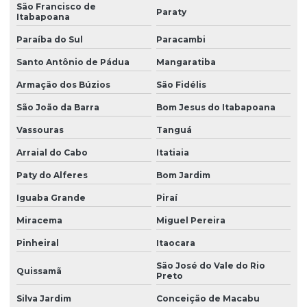
São Francisco de
Paraty
Itabapoana
Motor agitador para tanque de leite
Paraíba do Sul
Paracambi
Motor baixa rotação 1/2 cv
Santo Antônio de Pádua
Mangaratiba
Motor para churrasqueira giratoria
Armação dos Búzios
São Fidélis
Motor para churrasqueira profissional
São João da Barra
Bom Jesus do Itabapoana
Motor para costelão
Vassouras
Tanguá
Motor elétrico 0.5 CV
Arraial do Cabo
Itatiaia
Motor elétrico 1/2 cv
Paty do Alferes
Bom Jardim
Motor elétrico 1/2 cv monofásico
Iguaba Grande
Piraí
Motor elétrico 1/2 cv monofásico 220v
Miracema
Miguel Pereira
Motor elétrico 1/3 cv monofásico 220v
Pinheiral
Itaocara
São José do Vale do Rio
Motor elétrico de 1/4
Quissamã
Preto
Motor elétrico de 1/4 cv
Silva Jardim
Conceição de Macabu