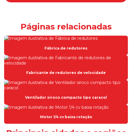
Inversor de frequência 1 cv
Inversor de frequência 1 cv trifásico
Inversor de frequência 2 cv monofásico
Páginas relacionadas
Inversor de frequência 220v
Inversor de frequência 220v monofásico
Fábrica de redutores
Inversor de frequência 220v trifásico
Inversor de frequência monofásico
Fabricante de redutores de velocidade
Inversor de frequência para motor trifásico
Inversor de frequência trifásico
Inversor para motor
Ventilador siroco compacto tipo caracol
Inversor para motor elétrico
Motor 1/4 cv baixa rotação
Mini redutor de velocidade
Moto redutor