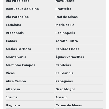
Rio Piracicaba
Nova Ponte
Bom Jesus do Galho
Fronteira
Rio Paranaíba
Itaú de Minas
Ladainha
Maria da Fé
Brazópolis
Sabinópolis
Caldas
Astolfo Dutra
Matias Barbosa
Capitão Enéas
Montalvânia
Águas Vermelhas
Martinho Campos
Candeias
Bicas
Felixlândia
Abre Campo
Papagaios
Alterosa
Grão Mogol
Joaíma
Areado
Itaguara
Carmo de Minas