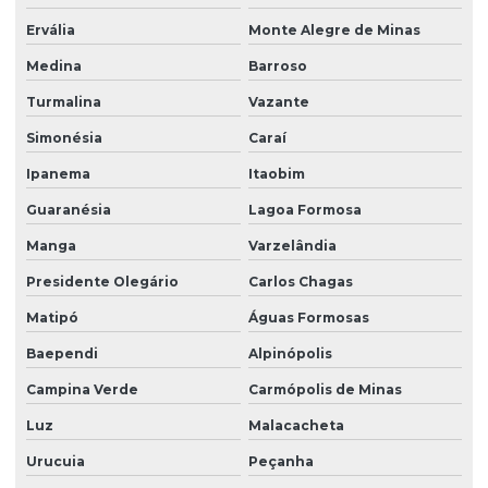
Ervália
Monte Alegre de Minas
Medina
Barroso
Turmalina
Vazante
Simonésia
Caraí
Ipanema
Itaobim
Guaranésia
Lagoa Formosa
Manga
Varzelândia
Presidente Olegário
Carlos Chagas
Matipó
Águas Formosas
Baependi
Alpinópolis
Campina Verde
Carmópolis de Minas
Luz
Malacacheta
Urucuia
Peçanha