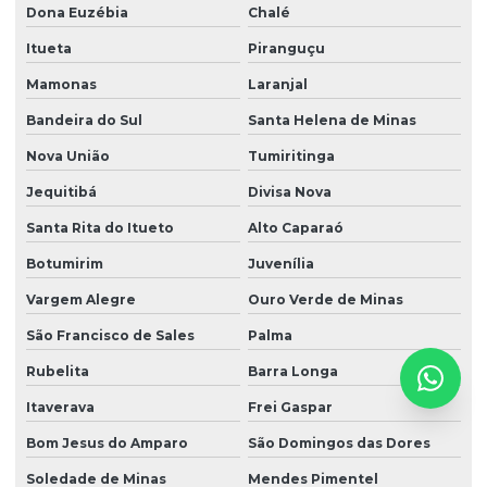
Dona Euzébia
Chalé
Itueta
Piranguçu
Mamonas
Laranjal
Bandeira do Sul
Santa Helena de Minas
Nova União
Tumiritinga
Jequitibá
Divisa Nova
Santa Rita do Itueto
Alto Caparaó
Botumirim
Juvenília
Vargem Alegre
Ouro Verde de Minas
São Francisco de Sales
Palma
Rubelita
Barra Longa
Itaverava
Frei Gaspar
Bom Jesus do Amparo
São Domingos das Dores
Soledade de Minas
Mendes Pimentel