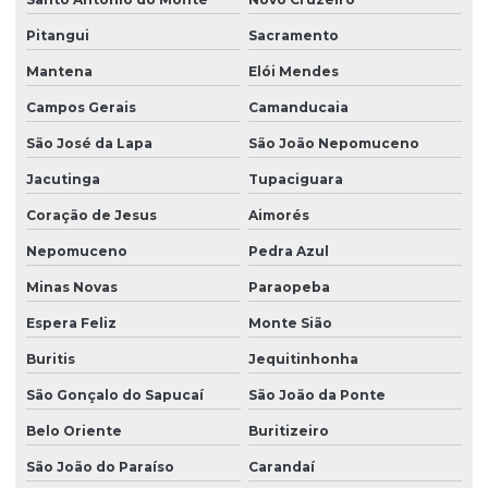
Pitangui
Sacramento
Redutor de velocidade para motor 2 cv
Mantena
Elói Mendes
Redutor de velocidade de motor elétrico
Campos Gerais
Camanducaia
Redutor de velocidade pequeno
São José da Lapa
São João Nepomuceno
Redutores industriais
Jacutinga
Tupaciguara
Rotor tipo siroco
Coração de Jesus
Aimorés
Siroco exaustor
Nepomuceno
Pedra Azul
Siroco ventilador
Minas Novas
Paraopeba
Soprador tipo siroco
Espera Feliz
Monte Sião
Turbina tipo siroco
Buritis
Jequitinhonha
Ventilador centrífugo tipo siroco
São Gonçalo do Sapucaí
São João da Ponte
Ventilador industrial siroco
Belo Oriente
Buritizeiro
São João do Paraíso
Carandaí
Ventilador siroco compacto