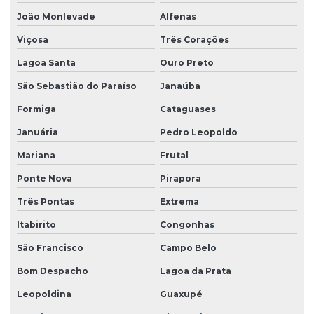
Motoredutor para churrasqueira rotativa
João Monlevade
Alfenas
Motoredutor para escova
Viçosa
Três Corações
Motoredutor industrial
Lagoa Santa
Ouro Preto
Motoredutor para mistura de fluídos
São Sebastião do Paraíso
Janaúba
Motoredutor para resfriador de leite
Formiga
Cataguases
Januária
Pedro Leopoldo
Motoredutor para tanque de água
Mariana
Frutal
Motoredutor para tanque de água até 3000 litros
Ponte Nova
Pirapora
Motoredutor para tanques
Três Pontas
Extrema
Motoredutor para tanques de leite
Itabirito
Congonhas
Motoredutor com variador de velocidade
São Francisco
Campo Belo
Motoredutor de velocidade
Bom Despacho
Lagoa da Prata
Motorredutor para churrasqueira
Leopoldina
Guaxupé
Motorredutor para churrasqueira giratória