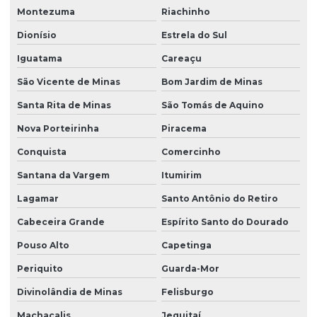
Montezuma
Riachinho
Dionísio
Estrela do Sul
Iguatama
Careaçu
São Vicente de Minas
Bom Jardim de Minas
Santa Rita de Minas
São Tomás de Aquino
Nova Porteirinha
Piracema
Conquista
Comercinho
Santana da Vargem
Itumirim
Lagamar
Santo Antônio do Retiro
Cabeceira Grande
Espírito Santo do Dourado
Pouso Alto
Capetinga
Periquito
Guarda-Mor
Divinolândia de Minas
Felisburgo
Machacalis
Jequitaí