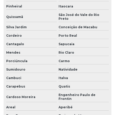
Motor elétrico 1/2 cv monofásico 220v
Pinheiral
Itaocara
São José do Vale do Rio
Motor elétrico 1/3 cv monofásico 220v
Quissamã
Preto
Motor elétrico de 1/4
Silva Jardim
Conceição de Macabu
Motor elétrico de 1/4 cv
Cordeiro
Porto Real
Motor elétrico 1/4 cv monofásico
Cantagalo
Sapucaia
Motor elétrico alta eficiência
Mendes
Rio Claro
Porciúncula
Carmo
Motor elétrico de indução
Sumidouro
Natividade
Motor elétrico de meio cavalo
Cambuci
Italva
Motor elétrico monofásico
Carapebus
Quatis
Motor elétrico com redutor de velocidade
Engenheiro Paulo de
Cardoso Moreira
Motor de indução monofásico de gaiola 1/2 cv
Frontin
Areal
Aperibé
Motor misturador