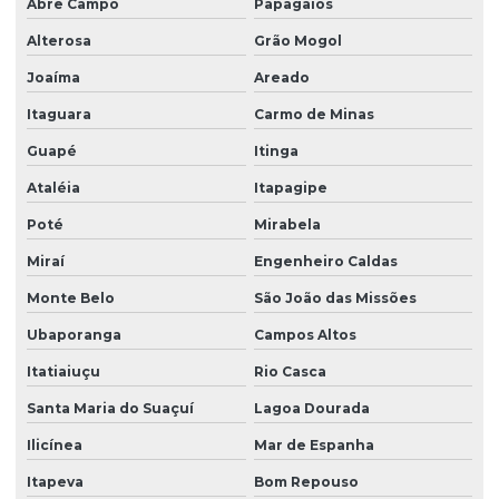
Abre Campo
Papagaios
Alterosa
Grão Mogol
Joaíma
Areado
Itaguara
Carmo de Minas
Guapé
Itinga
Ataléia
Itapagipe
Poté
Mirabela
Miraí
Engenheiro Caldas
Monte Belo
São João das Missões
Ubaporanga
Campos Altos
Itatiaiuçu
Rio Casca
Santa Maria do Suaçuí
Lagoa Dourada
Ilicínea
Mar de Espanha
Itapeva
Bom Repouso