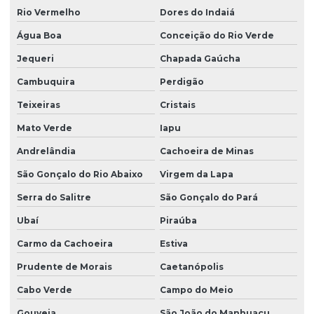
Rio Vermelho
Dores do Indaiá
Água Boa
Conceição do Rio Verde
Jequeri
Chapada Gaúcha
Cambuquira
Perdigão
Teixeiras
Cristais
Mato Verde
Iapu
Andrelândia
Cachoeira de Minas
São Gonçalo do Rio Abaixo
Virgem da Lapa
Serra do Salitre
São Gonçalo do Pará
Ubaí
Piraúba
Carmo da Cachoeira
Estiva
Prudente de Morais
Caetanópolis
Cabo Verde
Campo do Meio
Gouveia
São João do Manhuaçu