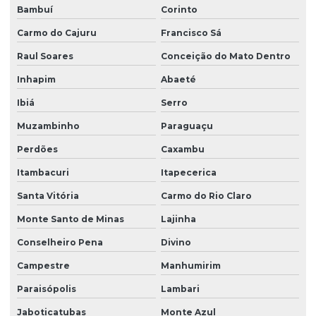
Bambuí
Corinto
Ventilador siroco compacto tipo caracol
Carmo do Cajuru
Francisco Sá
Ventilador siroco embutido
Raul Soares
Conceição do Mato Dentro
Ventilador siroco industrial
Inhapim
Abaeté
Ventilador siroco plus
Ibiá
Serro
Ventilador tipo siroco
Muzambinho
Paraguaçu
Perdões
Caxambu
Itambacuri
Itapecerica
Santa Vitória
Carmo do Rio Claro
Monte Santo de Minas
Lajinha
Conselheiro Pena
Divino
Campestre
Manhumirim
Paraisópolis
Lambari
Jaboticatubas
Monte Azul