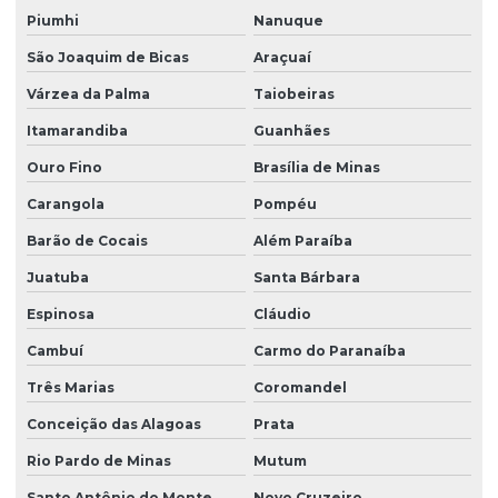
Redutor mecanico
Piumhi
Nanuque
Redutor para motor elétrico
São Joaquim de Bicas
Araçuaí
Várzea da Palma
Taiobeiras
Redutor de rotação
Itamarandiba
Guanhães
Redutor de rotação de motor elétrico
Ouro Fino
Brasília de Minas
Redutor com variador de velocidade
Carangola
Pompéu
Redutor de velocidade
Barão de Cocais
Além Paraíba
Redutor de velocidade 1:100
Juatuba
Santa Bárbara
Redutor de velocidade 1:20
Espinosa
Cláudio
Redutor de velocidade 1:30
Cambuí
Carmo do Paranaíba
Redutor de velocidade 1:40
Três Marias
Coromandel
Redutor de velocidade industrial
Conceição das Alagoas
Prata
Redutor de velocidade manual
Rio Pardo de Minas
Mutum
Redutor de velocidade de motor
Santo Antônio do Monte
Novo Cruzeiro