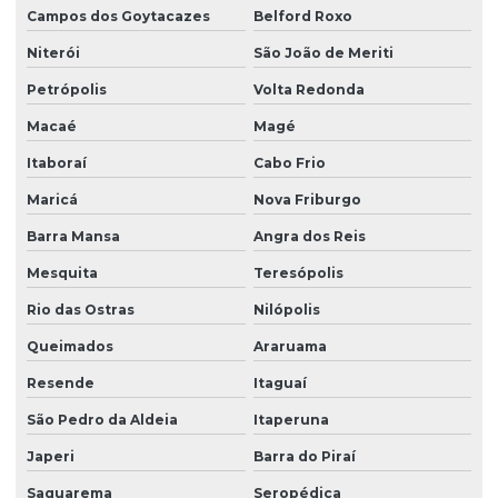
Campos dos Goytacazes
Belford Roxo
Motor 1/2 cv monofásico
Niterói
São João de Meriti
Motor de 1/3
Petrópolis
Volta Redonda
Motor de 1/3 cv
Macaé
Magé
Motor 1/3 cv baixa rotação
Itaboraí
Cabo Frio
Motor 1/3 cv monofásico
Maricá
Nova Friburgo
Motor de 1/4
Barra Mansa
Angra dos Reis
Motor de 1/4 de cavalo
Mesquita
Teresópolis
Motor de 1/4 cv
Rio das Ostras
Nilópolis
Motor 1/4 cv baixa rotação
Queimados
Araruama
Motor 1/4 cv monofásico
Resende
Itaguaí
São Pedro da Aldeia
Itaperuna
Motor 1/4 cv trifásico
Japeri
Barra do Piraí
Motor de 1 cv monofásico
Saquarema
Seropédica