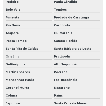
Rodeiro
Paula Cândido
Belo Vale
Tombos
Pimenta
Piedade de Caratinga
Rio Novo
Carbonita
Araporã
Guimarânia
Passa Tempo
Campo Florido
Santa Rita de Caldas
Santa Bárbara do Leste
Orizânia
Pratápolis
Delfinópolis
Alto Jequitibá
Martins Soares
Pocrane
Monsenhor Paulo
Frei Inocêncio
Coronel Murta
Nazareno
Coluna
Pains
Japonvar
Santa Cruz de Minas