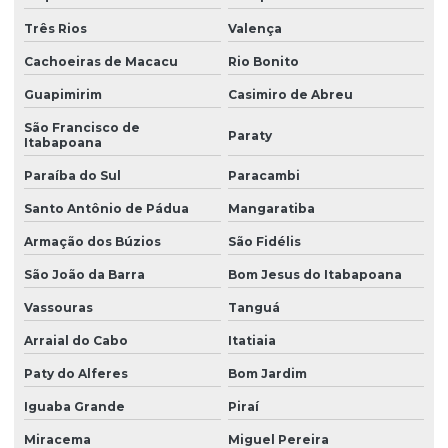
Motor 1 cv monofásico baixa rotação
Três Rios
Valença
Motor 1cv 220v
Cachoeiras de Macacu
Rio Bonito
Motor 1cv monofásico
Guapimirim
Casimiro de Abreu
Motor para agitador
São Francisco de
Paraty
Itabapoana
Motor agitador resfriador de leite
Paraíba do Sul
Paracambi
Motor agitador para tanque de leite
Santo Antônio de Pádua
Mangaratiba
Motor baixa rotação 1/2 cv
Armação dos Búzios
São Fidélis
Motor para churrasqueira giratoria
São João da Barra
Bom Jesus do Itabapoana
Motor para churrasqueira profissional
Vassouras
Tanguá
Motor para costelão
Arraial do Cabo
Itatiaia
Motor elétrico 0.5 CV
Paty do Alferes
Bom Jardim
Motor elétrico 1/2 cv
Iguaba Grande
Piraí
Motor elétrico 1/2 cv monofásico
Miracema
Miguel Pereira