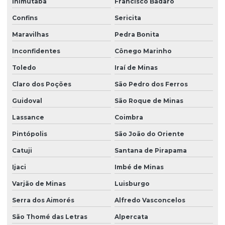
Inimutaba
Francisco Badaró
Confins
Sericita
Maravilhas
Pedra Bonita
Inconfidentes
Cônego Marinho
Toledo
Iraí de Minas
Claro dos Poções
São Pedro dos Ferros
Guidoval
São Roque de Minas
Lassance
Coimbra
Pintópolis
São João do Oriente
Catuji
Santana de Pirapama
Ijaci
Imbé de Minas
Varjão de Minas
Luisburgo
Serra dos Aimorés
Alfredo Vasconcelos
São Thomé das Letras
Alpercata