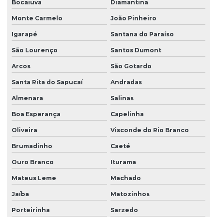
Bocaiuva
Diamantina
Motorredutor para costelão
Monte Carmelo
João Pinheiro
Motorredutor para porco no rolete
Igarapé
Santana do Paraíso
Motovibrador
São Lourenço
Santos Dumont
Arcos
São Gotardo
Motovibrador para concreto
Santa Rita do Sapucaí
Andradas
Motovibrador elétrico
Almenara
Salinas
Motovibrador industrial
Boa Esperança
Capelinha
Motovibrador para peneira
Oliveira
Visconde do Rio Branco
Motovibrador trifásico
Brumadinho
Caeté
Redutor
Ouro Branco
Iturama
Redutor angular de velocidade
Mateus Leme
Machado
Redutor de engrenagens
Jaíba
Matozinhos
Redutor para extrusora
Porteirinha
Sarzedo