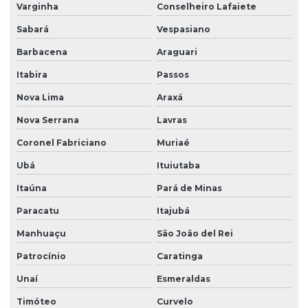
Varginha
Conselheiro Lafaiete
Motor trifásico 1/3 cv
Sabará
Vespasiano
Motor trifásico 1/4 cv
Barbacena
Araguari
Motoredutor
Itabira
Passos
Motoredutor 1/20 cv para tanque de líquidos
Nova Lima
Araxá
Motoredutor 1cv
Nova Serrana
Lavras
Motoredutor 40w para agitação de líquidos
Coronel Fabriciano
Muriaé
Ubá
Ituiutaba
Motoredutor para agitação de líquidos
Itaúna
Pará de Minas
Motoredutor para agitação de tanques
Paracatu
Itajubá
Motoredutor de baixa rotação
Manhuaçu
São João del Rei
Motoredutor de baixa rotação para líquidos
Patrocínio
Caratinga
Motoredutor para churrasqueira
Unaí
Esmeraldas
Motoredutor para churrasqueira rolete
Timóteo
Curvelo