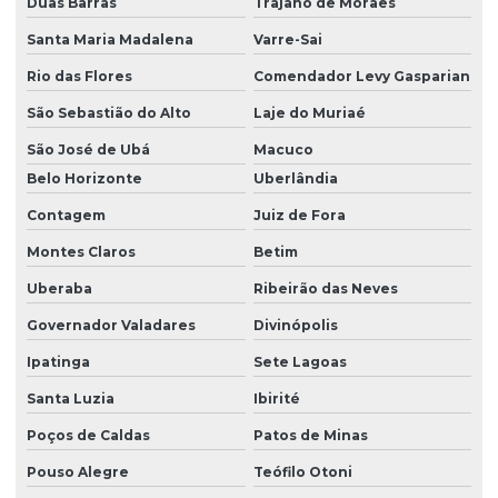
Duas Barras
Trajano de Moraes
Motor monofásico 1/2 cv
Santa Maria Madalena
Varre-Sai
Motor monofásico 1/3
Rio das Flores
Comendador Levy Gasparian
Motor monofásico 1/3 cv
São Sebastião do Alto
Laje do Muriaé
Motor monofásico 1/4
São José de Ubá
Macuco
Motor monofásico 1/4 cv
Belo Horizonte
Uberlândia
Motor monofásico 1 cv
Contagem
Juiz de Fora
Motor motoredutor
Montes Claros
Betim
Motor com redutor
Uberaba
Ribeirão das Neves
Governador Valadares
Divinópolis
Motor redutor
Ipatinga
Sete Lagoas
Motor com redutor de velocidade
Santa Luzia
Ibirité
Motor com redutor de velocidade acoplado
Poços de Caldas
Patos de Minas
Motor trifásico 0.5 CV
Pouso Alegre
Teófilo Otoni
Motor trifásico 1/2 cv