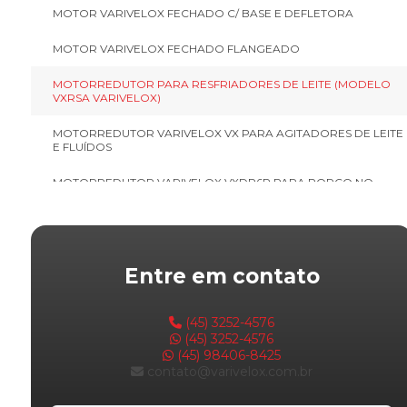
MOTOR VARIVELOX FECHADO C/ BASE E DEFLETORA
MOTOR VARIVELOX FECHADO FLANGEADO
MOTORREDUTOR PARA RESFRIADORES DE LEITE (MODELO
VXRSA VARIVELOX)
MOTORREDUTOR VARIVELOX VX PARA AGITADORES DE LEITE
E FLUÍDOS
MOTORREDUTOR VARIVELOX VXDP6P PARA PORCO NO
ROLETE E COSTELÃO
MOTORREDUTOR VARIVELOX VXRS
MOTORREDUTOR VARIVELOX VXRSVX
Entre em contato
MOTOVIBRADOR VARIVELOX
(45) 3252-4576
REDUTOR WMRV VARIVELOX
(45) 3252-4576
(45) 98406-8425
contato@varivelox.com.br
VENTILADOR SIROCO VARIVELOX