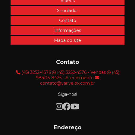
Videos
Simulador
Contato
Informações
Mapa do site
Contato
(45) 3252-4576
(45) 3252-4576 - Vendas
(45)
98406-8425 - Atendimento
contato@varivelox.com.br
Siga-nos!
Endereço