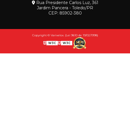
Rua Presidente Carlos Luz, 361
Jardim Pancera - Toledo/PR
CEP: 85902-380
Copyright © Varivelox. (Lei 9610 de 19/02/1998)
W3C
W3C