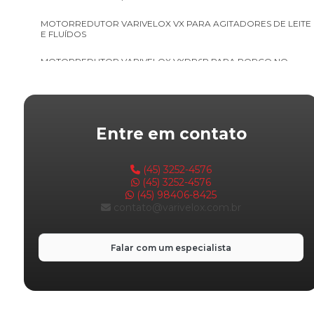
MOTORREDUTOR VARIVELOX VX PARA AGITADORES DE LEITE
E FLUÍDOS
MOTORREDUTOR VARIVELOX VXDP6P PARA PORCO NO
ROLETE E COSTELÃO
MOTORREDUTOR VARIVELOX VXRS
MOTORREDUTOR VARIVELOX VXRSVX
Entre em contato
MOTOVIBRADOR VARIVELOX
(45) 3252-4576
REDUTOR WMRV VARIVELOX
(45) 3252-4576
(45) 98406-8425
contato@varivelox.com.br
VENTILADOR SIROCO VARIVELOX
Falar com um especialista