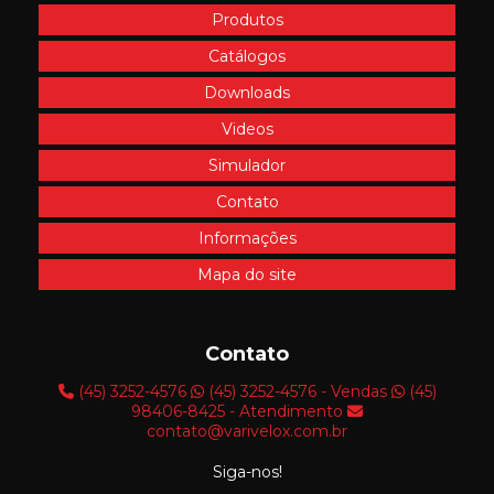
Produtos
Catálogos
Downloads
Videos
Simulador
Contato
Informações
Mapa do site
Contato
(45) 3252-4576
(45) 3252-4576 - Vendas
(45)
98406-8425 - Atendimento
contato@varivelox.com.br
Siga-nos!