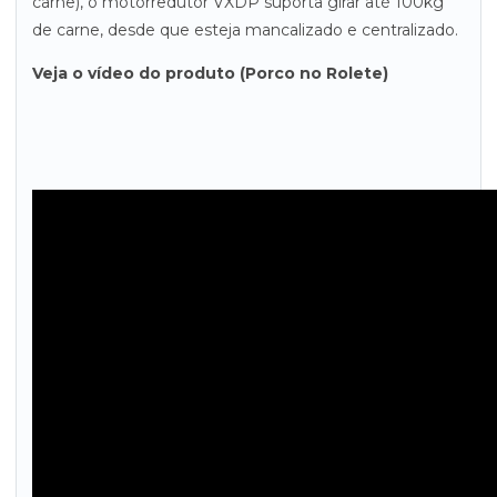
carne), o motorredutor VXDP suporta girar até 100kg
de carne, desde que esteja mancalizado e centralizado.
Veja o vídeo do produto (Porco no Rolete)