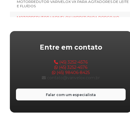
MOTORREDUTOR VARIVELOX VX PARA AGITADORES DE LEITE
E FLUÍDOS
MOTORREDUTOR VARIVELOX VXDP6P PARA PORCO NO
ROLETE E COSTELÃO
MOTORREDUTOR VARIVELOX VXRS
MOTORREDUTOR VARIVELOX VXRSVX
Entre em contato
MOTOVIBRADOR VARIVELOX
(45) 3252-4576
REDUTOR WMRV VARIVELOX
(45) 3252-4576
(45) 98406-8425
contato@varivelox.com.br
VENTILADOR SIROCO VARIVELOX
Falar com um especialista